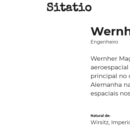
Sitatio
Wernh
Engenheiro
Wernher Mag
aeroespacial 
principal no
Alemanha naz
espaciais no
Natural de:
Wirsitz, Imperi