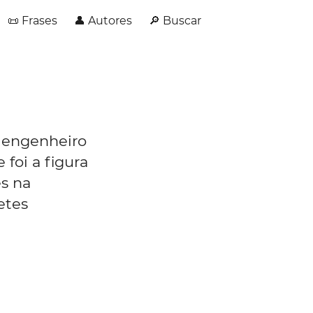
📜 Frases
👤 Autores
🔎 Buscar
 engenheiro
 foi a figura
s na
etes