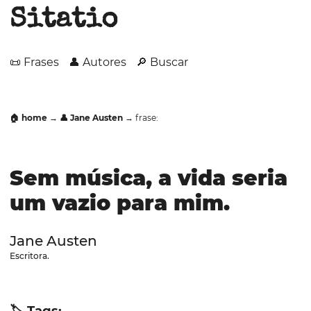
Sitatio
📜 Frases
👤 Autores
🔎 Buscar
🏠 home
→
👤 Jane Austen
→ frase:
Sem música, a vida seria
um vazio para mim.
Jane Austen
Escritora.