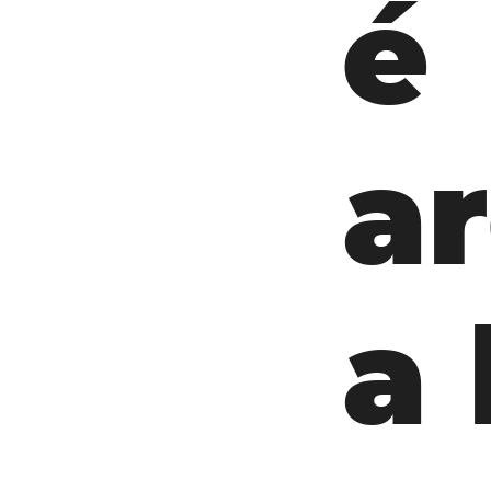
é
ar
a 