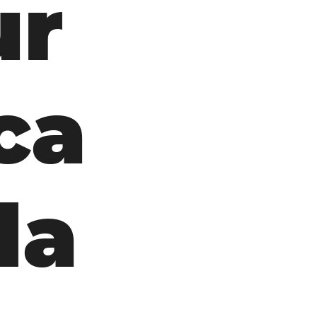
ur
ca
da