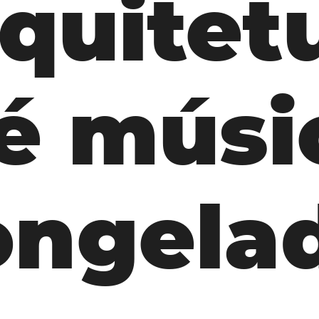
quitet
 é músi
ongela