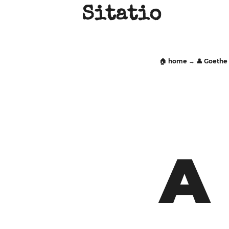
Sitatio
🏠 home
→
👤 Goethe
A