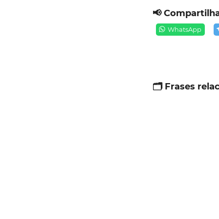
📢 Compartilha
WhatsApp
🗂️ Frases rela
Mú
ap