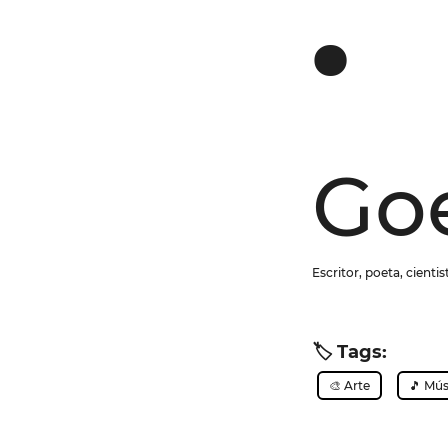
.
Go
Escritor, poeta, cienti
🏷️ Tags:
🎨 Arte
🎵 Mús