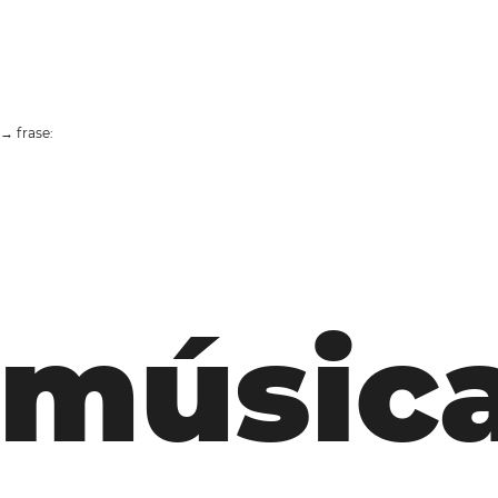
→ frase:
 músic