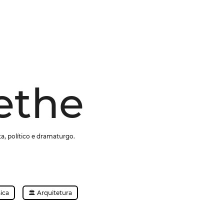
ethe
sta, político e dramaturgo.
ica
🏛️ Arquitetura