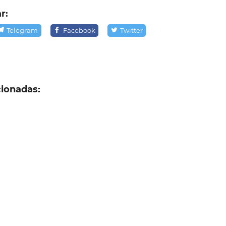
r:
Telegram
Facebook
Twitter
cionadas:
sicos não 
osentam,