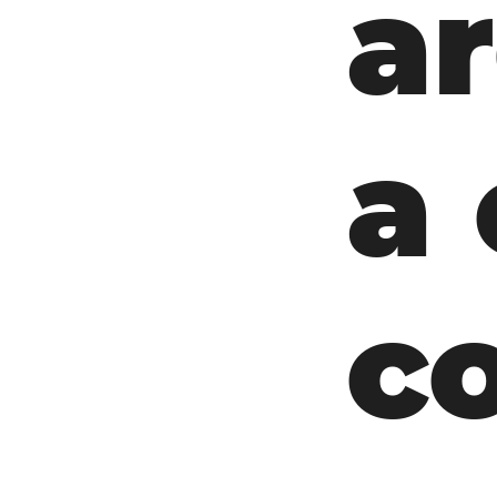
ar
a
c