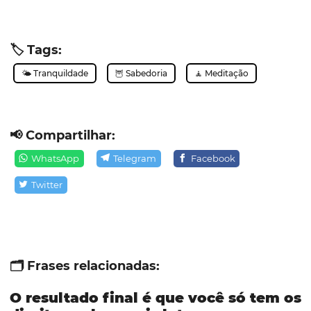
🏷️ Tags:
🌤️ Tranquildade
🦉 Sabedoria
🧘 Meditação
📢 Compartilhar:
WhatsApp
Telegram
Facebook
Twitter
🗂️ Frases relacionadas:
O resultado final é que você só tem os