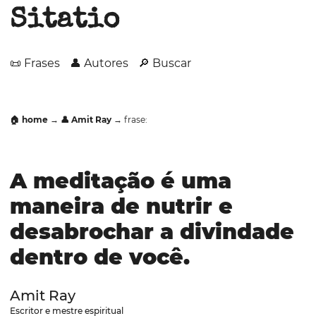
Sitatio
📜 Frases
👤 Autores
🔎 Buscar
🏠 home
→
👤 Amit Ray
→ frase:
A meditação é uma
maneira de nutrir e
desabrochar a divindade
dentro de você.
Amit Ray
Escritor e mestre espiritual